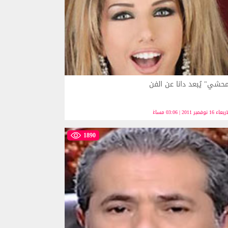
محشي" يُبعد دانا عن الفن
ء 16 نوفمبر 2011 | 03:06 مساءً
1890