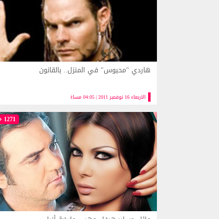
هاردي "محبوس" في المنزل.. بالقانون
الاربعاء 16 نوفمبر 2011 | 04:05 مساءً
1271