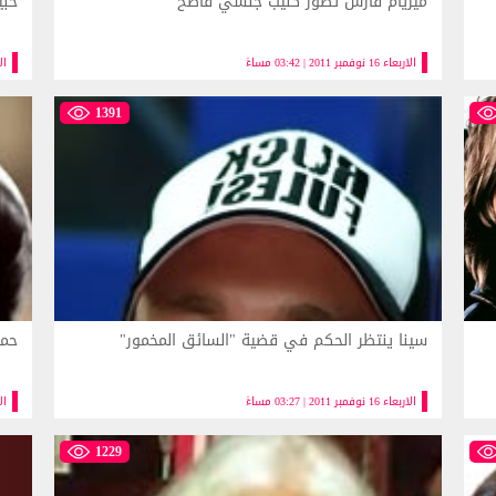
ميريام فارس تصور كليب جنسي فاضح
خبي
الاربعاء 16 نوفمبر 2011 | 03:42 مساءً
الاربعا
1391
سينا ينتظر الحكم في قضية "السائق المخمور"
حما
الاربعاء 16 نوفمبر 2011 | 03:27 مساءً
الاربعا
1229