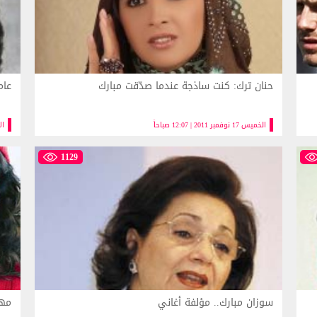
حنان ترك: كنت ساذجة عندما صدّقت مبارك
عام
الخميس 17 نوفمبر 2011 | 12:07 صباحاً
الاربعا
1129
سوزان مبارك.. مؤلفة أغاني
مهن