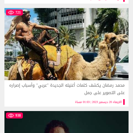
721
محمد رمضان يكشف كلمات أغنيته الجديدة "عربي" وأسباب إصراره
على التصوير على جمل
الاربعاء 20 ديسمبر 2023 | 01:03 مساءً
938