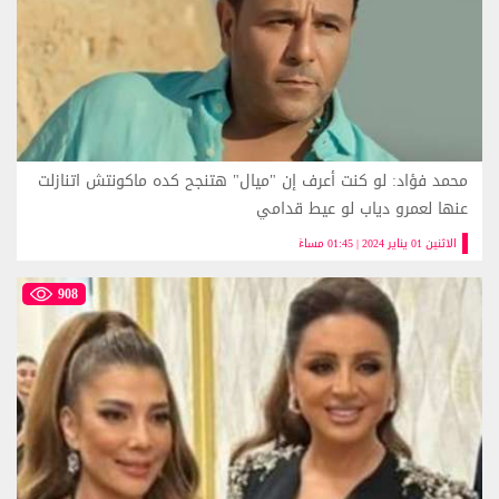
محمد فؤاد: لو كنت أعرف إن "ميال" هتنجح كده ماكونتش اتنازلت
عنها لعمرو دياب لو عيط قدامي
الاثنين 01 يناير 2024 | 01:45 مساءً
908