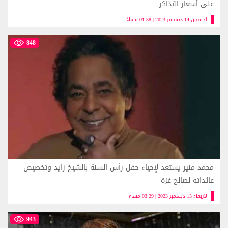
على أسعار التذاكر
الخميس 14 ديسمبر 2023 | 01:38 مساءً
848
محمد منير يستعد لإحياء حفل رأس السنة بالشيخ زايد وتخصيص
عائداته لصالح غزة
الاربعاء 13 ديسمبر 2023 | 03:29 مساءً
943