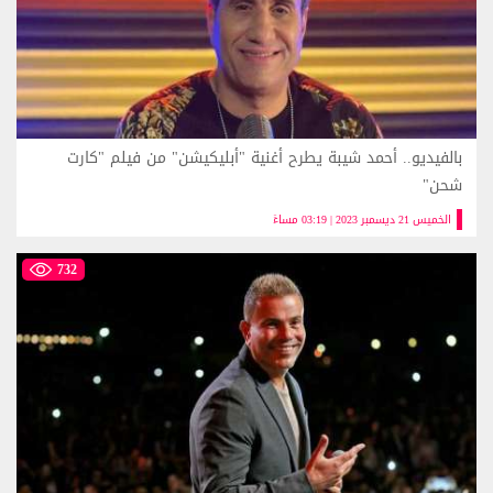
بالفيديو.. أحمد شيبة يطرح أغنية "أبليكيشن" من فيلم "كارت
شحن"
الخميس 21 ديسمبر 2023 | 03:19 مساءً
732