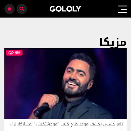
مزيكا
663
تامر حسني يكشف موعد طرح كليب "موحشتكيش" بمشاركة ثراء