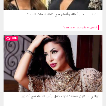
بالفيديو.. صلح أصالة وأنغام في "ليلة نجمات العرب"
الاثنين 01 يناير 2024 | 11:37 صباحاً
840
دوللي شاهين تستعد لحياء حفل رأس السنة في أكتوبر