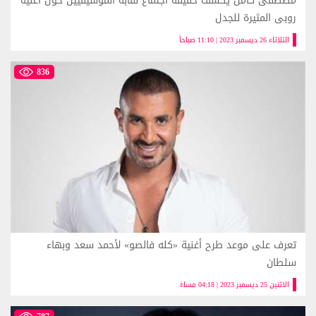
مصطفى كامل يكشف حقيقة اجتماع نقابة الموسيقيين حول أغنية
روبى المثيرة للجدل
الثلاثاء 26 ديسمبر 2023 | 11:10 صباحاً
836
تعرف على موعد طرح أغنية «كله فالصو» لأحمد سعد وبهاء
سلطان
الاثنين 25 ديسمبر 2023 | 04:18 مساءً