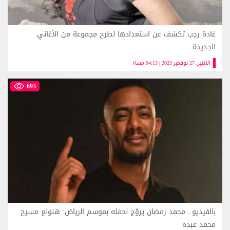
غادة رجب تكشف عن استعدادها لطرح مجموعة من الأغاني
الجديدة
الاثنين 27 نوفمبر 2023 | 04:13 مساءً
693
بالفيديو.. محمد رمضان يروّج لحفله بموسم الرياض: هنولع مسرح
محمد عبده