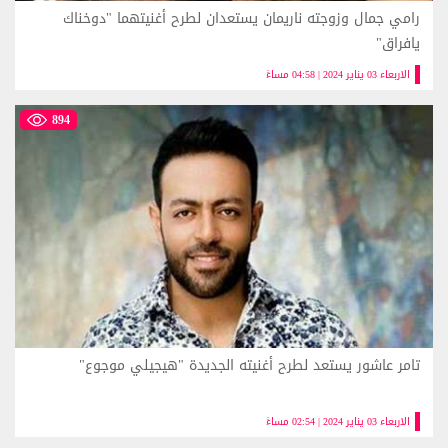
رامي جمال وزوجته ناريمان يستعدان لطرح أغنيتهما "دوخناك
يافراق"
الاربعاء 03 يناير 2024 | 04:58 مساءً
894
تامر عاشور يستعد لطرح أغنيته الجديدة "هيجيلي موجوع"
الاربعاء 03 يناير 2024 | 02:54 مساءً