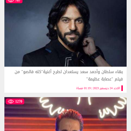
787
بهاء سلطان وأحمد سعد يستعدان لطرح أغنية"كله فالصو" من
فيلم "عصابة عظيمة"
الاحد 24 ديسمبر 2023 | 01:19 مساءً
1270