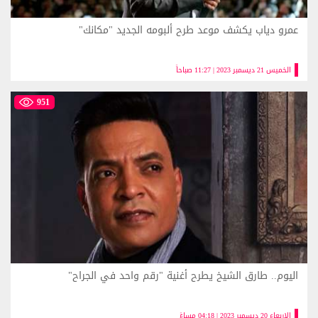
عمرو دياب يكشف موعد طرح ألبومه الجديد "مكانك"
الخميس 21 ديسمبر 2023 | 11:27 صباحاً
951
اليوم.. طارق الشيخ يطرح أغنية "رقم واحد في الجراح"
الاربعاء 20 ديسمبر 2023 | 04:18 مساءً