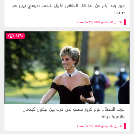
صور| بعد أيام من إنجابها.. الظهور الأول للنجمة صوفي تيرنر مع
حبيبها
الاثنين 07 سبتمبر 2020 | 04:27 مساءً
3474
أعرف القصة.. توم كروز تسبب في حرب بين نيكول كيدمان
والأميرة ديانة
الاثنين 07 سبتمبر 2020 | 03:19 مساءً