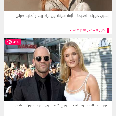
بسبب حبيبته الجديدة.. أزمة عنيفة بين براد بيت وأنجلينا جولي
الاثنين 07 سبتمبر 2020 | 01:29 مساءً
3427
صور| إطلالة مميزة للنجمة روزي هنتنجتون مع جيسون ستاثام