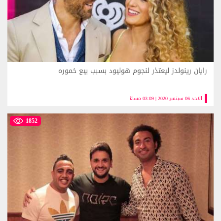
رايان رينولدز ليعتذر لنجوم هوليود بسبب بيع خموره
الاحد 06 سبتمبر 2020 | 03:09 مساءً
1852