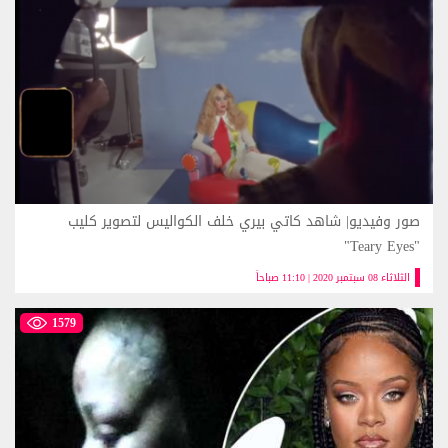
صور وفيديو| شاهد كاتي بيري خلف الكواليس لتصوير كليب
"Teary Eyes"
الثلاثاء 08 سبتمبر 2020 | 11:10 صباحاً
1579