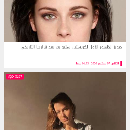
صور| الظهور الأول لكريستين ستيوارت بعد قرارها التاريخي
الاثنين 07 سبتمبر 2020 | 01:33 مساءً
3207