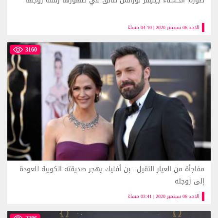
صورة| الحسناء جينيفر لورانس تتألق في ظهورها رفقة زوجها
الاحد 06 سبتمبر 2020 | 04:10 مساءً
3160
مفاجأة من العيار الثقيل.. بن أفليك يهجر صديقته الكوبية للعودة
إلى زوجته
الاحد 06 سبتمبر 2020 | 03:41 مساءً