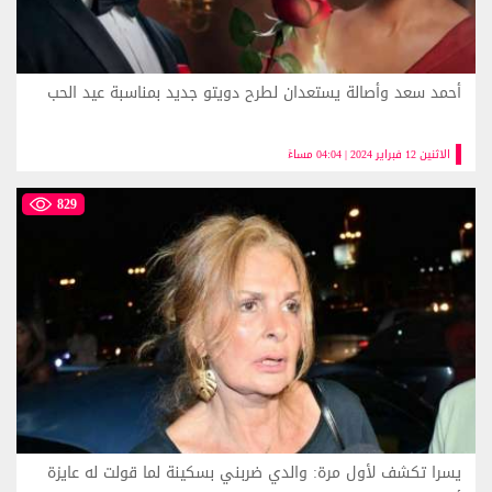
أحمد سعد وأصالة يستعدان لطرح دويتو جديد بمناسبة عيد الحب
الاثنين 12 فبراير 2024 | 04:04 مساءً
829
يسرا تكشف لأول مرة: والدي ضربني بسكينة لما قولت له عايزة