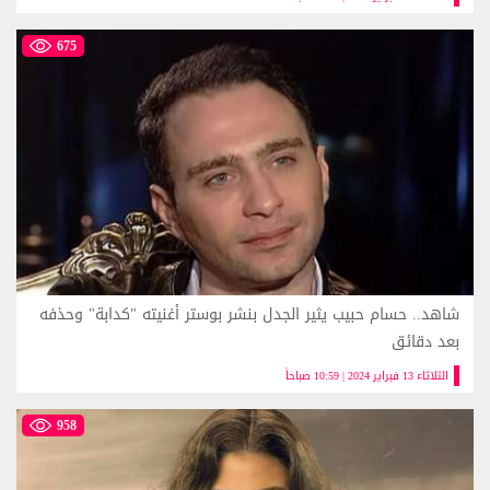
675
شاهد.. حسام حبيب يثير الجدل بنشر بوستر أغنيته "كدابة" وحذفه
بعد دقائق
الثلاثاء 13 فبراير 2024 | 10:59 صباحاً
958