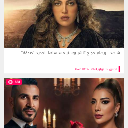
شاهد.. ريهام حجاج تنشر بوستر مسلسلها الجديد "صدفة"
الاثنين 12 فبراير 2024 | 04:35 مساءً
828