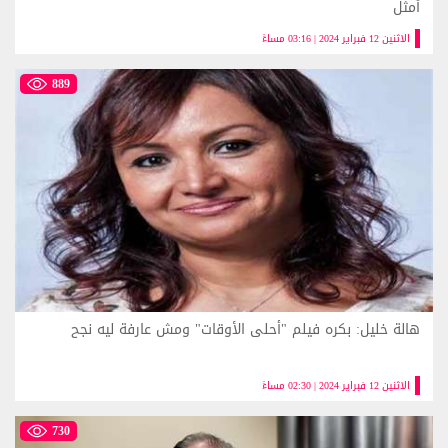
أمثل
الاثنين 12 فبراير 2024 | 03:16 مساءً
889
هالة خليل: بكره فيلم "أحلى الأوقات" ومش عارفة ليه نجح
الاثنين 12 فبراير 2024 | 02:30 مساءً
730