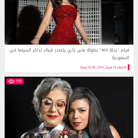
فيلم "رحلة 404" بطولة منى زكي يتصدر شباك تذاكر السينما في
السعودية
الاربعاء 14 فبراير 2024 | 02:48 مساءً
775