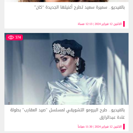
بالفيديو.. سميرة سعيد تطرح أغنيتها الجديدة “كان”
الاثنين 12 فبراير 2024 | 12:13 مساءً
574
بالفيديو.. طرح البرومو التشويقي لمسلسل "صيد العقارب" بطولة
غادة عبدالرازق
الاثنين 12 فبراير 2024 | 11:30 صباحاً