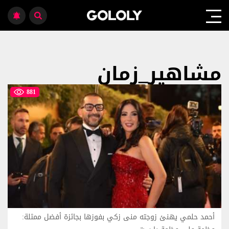
مشاهير_زمان
881
أحمد حلمي يهنئ زوجته منى زكي بفوزها بجائزة أفضل ممثلة: