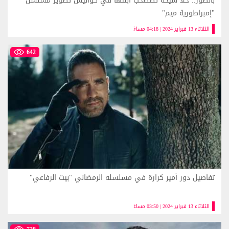
بالصور.. حلا شيحة تصطحب ابنتها في كواليس تصوير مسلسل
"إمبراطورية ميم"
الثلاثاء 13 فبراير 2024 | 04:18 مساءً
642
تفاصيل دور أمير كرارة في مسلسله الرمضاني "بيت الرفاعي"
الثلاثاء 13 فبراير 2024 | 03:50 مساءً