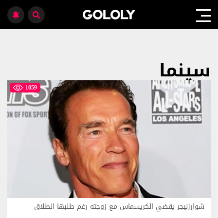
سينما
1059
شوارزنيجر يقضي الكريسماس مع زوجته رغم طلبها الطلاق