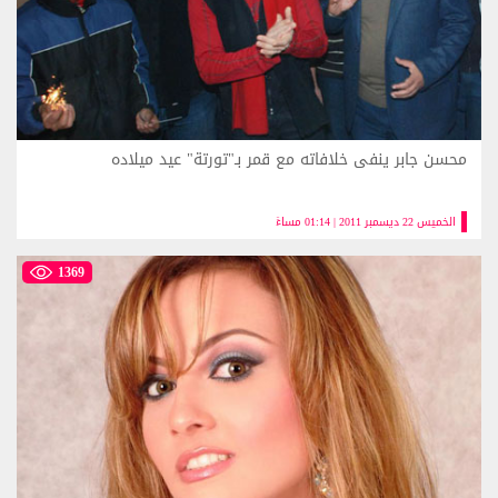
محسن جابر ينفى خلافاته مع قمر بـ"تورتة" عيد ميلاده
الخميس 22 ديسمبر 2011 | 01:14 مساءً
1369