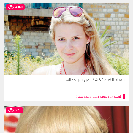
4360
باميلا الكيك تكشف عن سر جمالها
السبت 17 ديسمبر 2011 | 03:01 مساءً
771