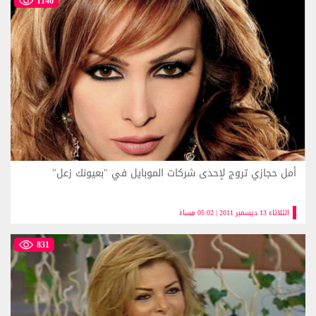
1146
أمل حجازي تروج لإحدى شركات الموبايل في "بعيونك زعل"
الثلاثاء 13 ديسمبر 2011 | 05:02 مساءً
831