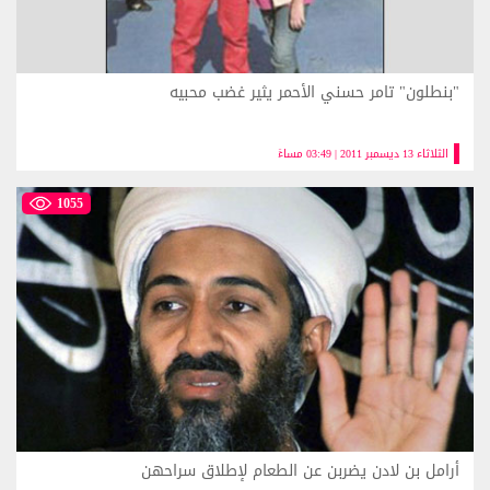
"بنطلون" تامر حسني الأحمر يثير غضب محبيه
الثلاثاء 13 ديسمبر 2011 | 03:49 مساءً
1055
أرامل بن لادن يضربن عن الطعام لإطلاق سراحهن