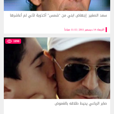
سعد الصغير: إجهاض ابني من "شمس" أكذوبة لأني لم أعاشرها
الاربعاء 14 ديسمبر 2011 | 11:15 صباحاً
1090
صابر الرباعي يحيط طلاقه بالغموض