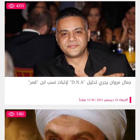
4253
جمال مروان يجري تحليل "D.N.A" لإثبات نسب ابن "قمر"
الاربعاء 14 ديسمبر 2011 | 11:36 صباحاً
5382