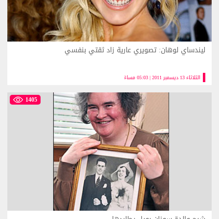
ليندساي لوهان: تصويري عارية زاد ثقتي بنفسي
الثلاثاء 13 ديسمبر 2011 | 05:03 مساءً
1405