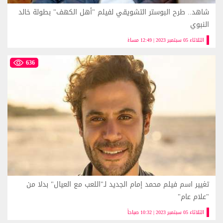
شاهد.. طرح البوستر التشويقي لفيلم "أهل الكهف" بطولة خالد
النبوي
الثلاثاء 05 سبتمبر 2023 | 12:49 مساءً
636
تغيير اسم فيلم محمد إمام الجديد لـ"اللعب مع العيال" بدلا من
"علام عام"
الثلاثاء 05 سبتمبر 2023 | 10:32 صباحاً