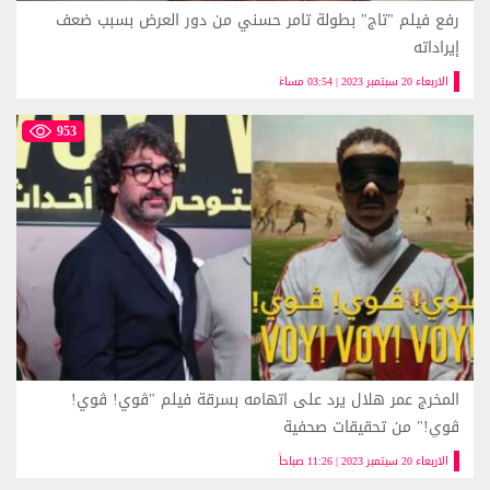
رفع فيلم "تاج" بطولة تامر حسني من دور العرض بسبب ضعف
إيراداته
الاربعاء 20 سبتمبر 2023 | 03:54 مساءً
953
المخرج عمر هلال يرد على اتهامه بسرقة فيلم "ڤوي! ڤوي!
ڤوي!" من تحقيقات صحفية
الاربعاء 20 سبتمبر 2023 | 11:26 صباحاً