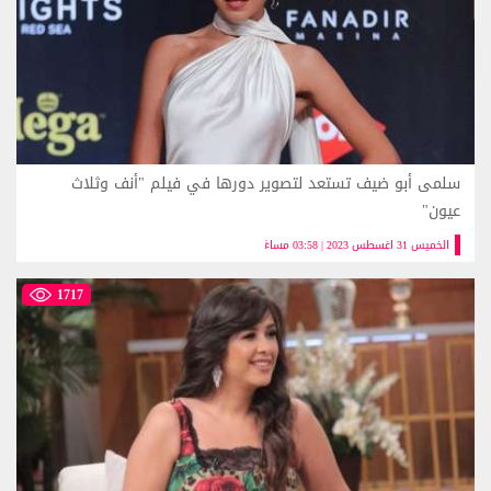
سلمى أبو ضيف تستعد لتصوير دورها في فيلم "أنف وثلاث
عيون"
الخميس 31 اغسطس 2023 | 03:58 مساءً
1717