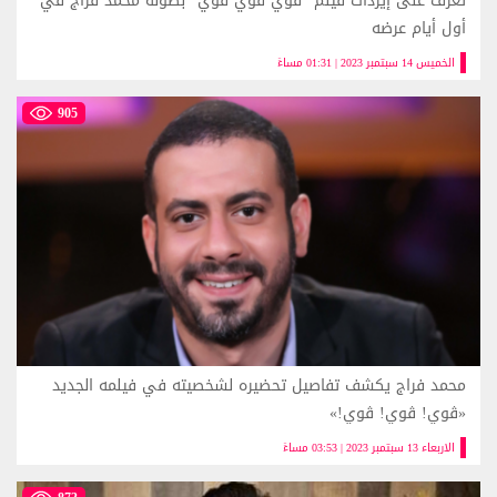
تعرف على إيردات فيلم "ڤوي ڤوي ڤوي" بطولة محمد فراج في
أول أيام عرضه
الخميس 14 سبتمبر 2023 | 01:31 مساءً
905
محمد فراج يكشف تفاصيل تحضيره لشخصيته في فيلمه الجديد
«ڤوي! ڤوي! ڤوي!»
الاربعاء 13 سبتمبر 2023 | 03:53 مساءً