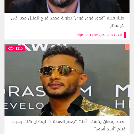
اختيار فيلم "ڤوي ڤوي ڤوي" بطولة محمد فراج لتمثيل مصر في
الأوسكار
الثلاثاء 19 سبتمبر 2023 | 10:11 صباحاً
1315
محمد رمضان يكشف: أجلت "جعفر العمدة 2" لرمضان 2025 بسبب
فيلم "أسد أسود"