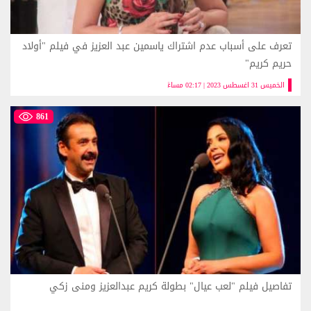
تعرف على أسباب عدم اشتراك ياسمين عبد العزيز في فيلم "أولاد
حريم كريم"
الخميس 31 اغسطس 2023 | 02:17 مساءً
861
تفاصيل فيلم "لعب عيال" بطولة كريم عبدالعزيز ومنى زكي