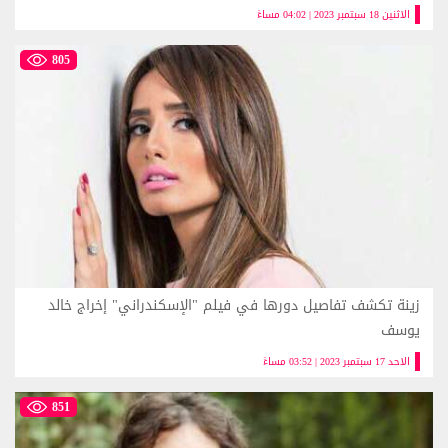
الاثنين 18 سبتمبر 2023 | 04:02 مساءً
805
زينة تكشف تفاصيل دورها في فيلم "الإسكندراني" إخراج خالد
يوسف
الاحد 17 سبتمبر 2023 | 03:52 مساءً
851