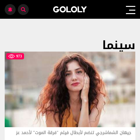
سينما
973
جيهان الشماشرجي تنضم لأبطال فيلم "فرقة الموت" لأحمد عز