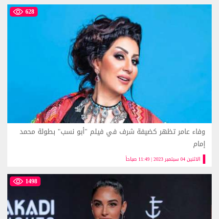
628
وفاء عامر تظهر كضيفة شرف في فيلم "أبو نسب" بطولة محمد
إمام
الاثنين 04 سبتمبر 2023 | 11:49 صباحاً
1498