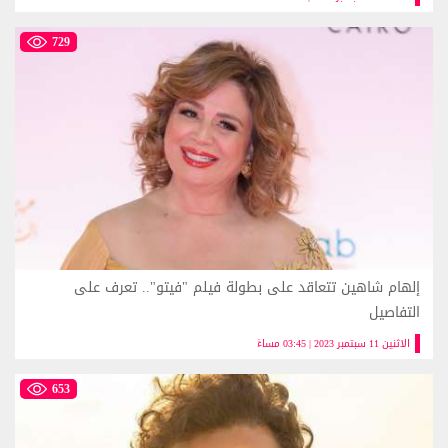
729
إلهام شاهين تتعاقد على بطولة فيلم "فيتو".. تعرف على
التفاصيل
الاثنين 11 سبتمبر 2023 | 03:45 مساءً
653