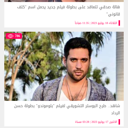
هالة صدقي تتعاقد على بطولة فيلم جديد يحمل اسم "كتف
قانوني"
الثلاثاء 18 يوليو 2023 | 11:35 صباحاً
786
شاهد.. طرح البوستر التشويقي لفيلم "بلوموندو" بطولة حسن
الرداد
الاثنين 17 يوليو 2023 | 03:28 مساءً