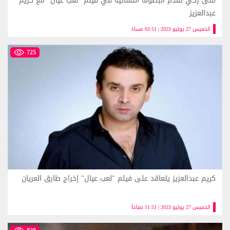
منى زكي تقدم البطولة النسائية في فيلم "لعب عيال" مع كريم
عبدالعزيز
الخميس 27 يوليو 2023 | 03:51 مساءً
725
كريم عبدالعزيز يتعاقد على فيلم "لعب عيال" إخراج طارق العريان
الخميس 27 يوليو 2023 | 11:51 صباحاً