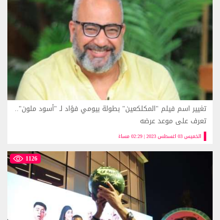
تغيير اسم فيلم "المكلكعين" بطولة بيومي فؤاد لـ "أسود ملون"..
تعرف على موعد عرضه
الخميس 03 اغسطس 2023 | 02:29 مساءً
1126