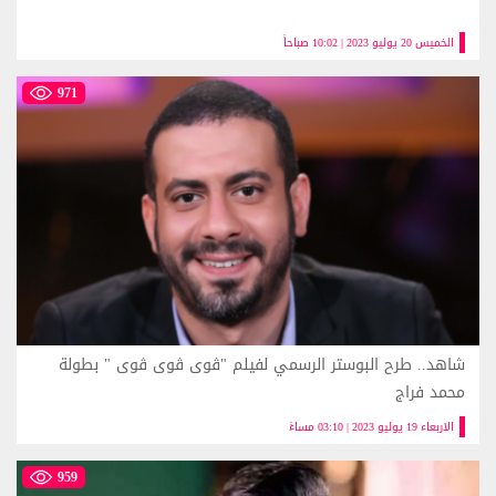
الخميس 20 يوليو 2023 | 10:02 صباحاً
971
شاهد.. طرح البوستر الرسمي لفيلم "ڤوى ڤوى ڤوى " بطولة
محمد فراج
الاربعاء 19 يوليو 2023 | 03:10 مساءً
959