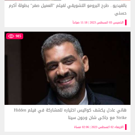
بالفيديو.. طرح البرومو التشويقي لفيلم "العميل صفر" بطولة أكرم
حسني
الخميس 03 اغسطس 2023 | 11:18 صباحاً
985
هاني عادل يكشف كواليس اختياره للمشاركة في فيلم Hidden
Strike مع جاكي شان وجون سينا
الاربعاء 02 اغسطس 2023 | 02:06 مساءً