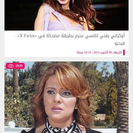
أوكراني يغني لنانسي عجرم بطريقة مضحكة في «X Factor»..
فيديو
الاربعاء 08 أكتوبر 2014 | 02:51 مساءً
2839