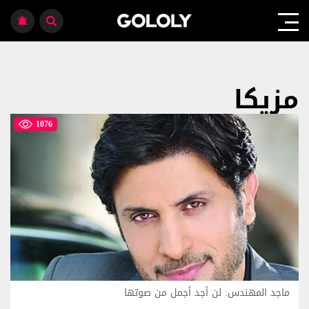
مزيكا
1076
ماجد المهندس: لن أجد أجمل من صوتها