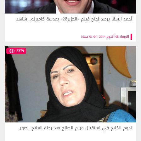
أحمد السقا يرصد نجاح فيلم «الجزيرة2» بعدسة كاميرته.. شاهد
الاربعاء 08 أكتوبر 2014 | 01:04 مساءً
2379
نجوم الخليج في استقبال مريم الصالح بعد رحلة العلاج ..صور