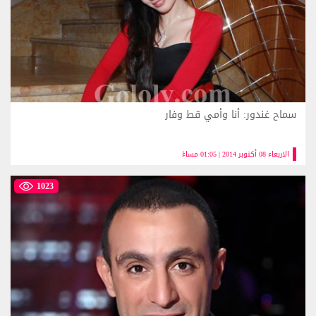
سماح غندور: أنا وأمي قط وفار
الاربعاء 08 أكتوبر 2014 | 01:05 مساءً
1023