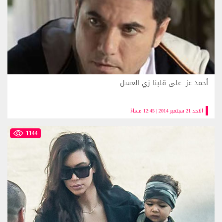
أحمد عز: على قلبنا زي العسل
الاحد 21 سبتمبر 2014 | 12:45 مساءً
1144