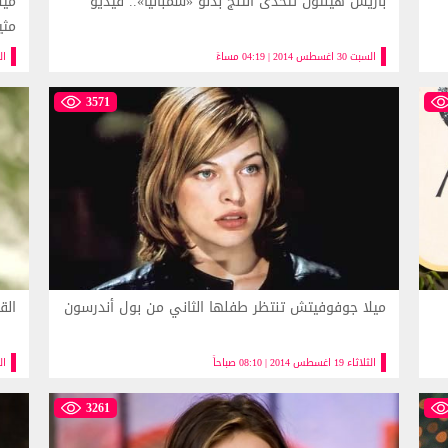
باريس هيلتون تتحدى الثلج بدلو «شمبانيا».. فيديو
ميش
مثي
السبت 30 اغسطس 2014 | 04:19 مساءً
الثلاثا
3571
ميلا جوفوفيتش تنتظر طفلها الثاني من بول أندرسون
الق
الثلاثاء 19 اغسطس 2014 | 08:10 صباحاً
الثلاثا
3261