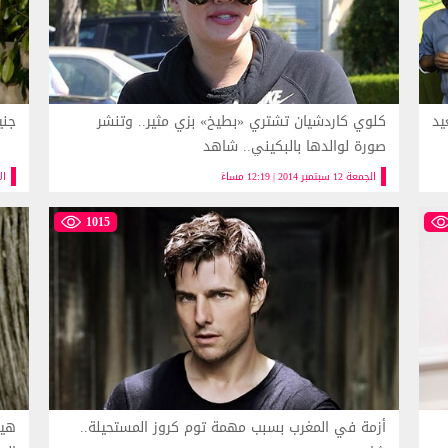
يد
كلوي كاردشيان تشتري «بطيخ» بزي مثير.. وتنشر
جني
صورة لوالدها بالبكيني.. شاهد
الجمعة 12 سبتمبر 2014 | 12:19 مساءً
الاربعا
1015
أزمة في المغرب بسبب مهمة توم كروز المستحيلة..
هيل