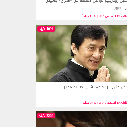
يل رودريجيز تواصل دفاعها عن «العري» بقميص
ر.. صور
ء 19 اغسطس 2014 | 11:37 صباحاً
1094
بض على ابن جاكي شان لحيازته مخدرات
ء 19 اغسطس 2014 | 08:02 صباحاً
2266