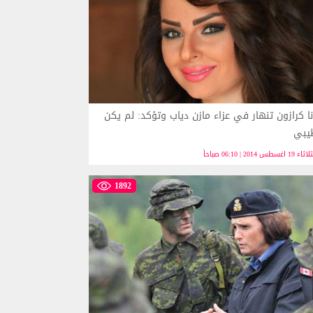
نا كرازون تنهار في عزاء مازن دياب وتؤكد: لم يكن
يبي
ء 19 اغسطس 2014 | 06:10 صباحاً
1892