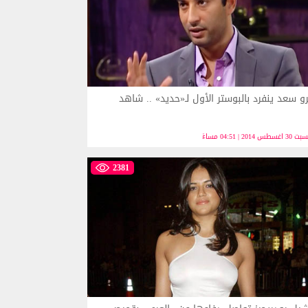
و سعد ينفرد بالبوستر الأول لـ«حديد» .. شاهد
3 اغسطس 2014 | 04:51 مساءً
2381