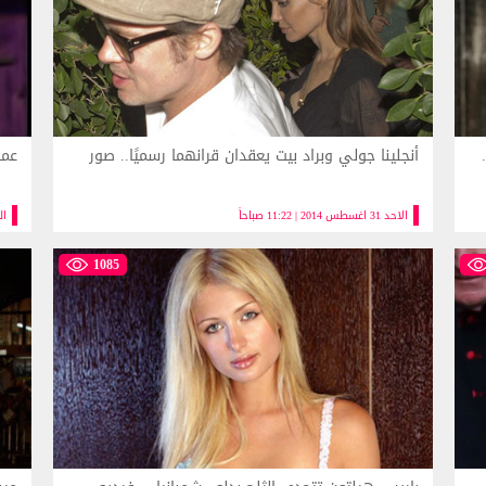
أنجلينا جولي وبراد بيت يعقدان قرانهما رسميًا.. صور
عمر
الاحد 31 اغسطس 2014 | 11:22 صباحاً
السبت 0
1085