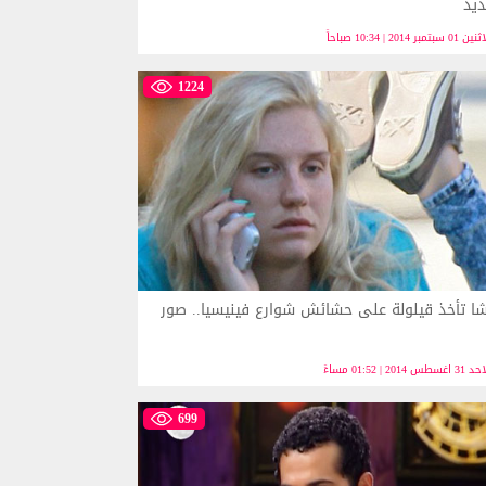
ديد
01 سبتمبر 2014 | 10:34 صباحاً
1224
ا تأخذ قيلولة على حشائش شوارع فينيسيا.. صور
 اغسطس 2014 | 01:52 مساءً
699