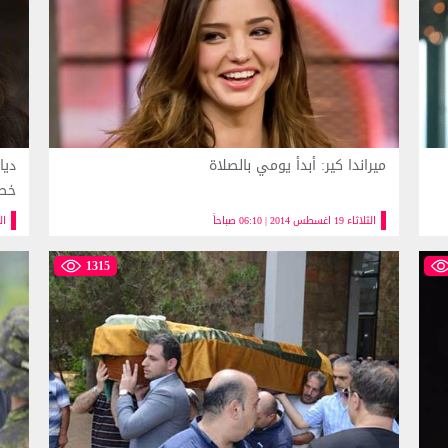
ميراندا كير: أبدأ يومي بالصلاة
ديا
خط
الثلاثاء 19 اغسطس 2014 | 06:10 صباحاً
الثلاثا
1315