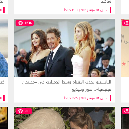
شاهد
الج
الاثنين 01 سبتمبر 2014 | 11:10 صباحاً
الاثنين 
1636
الباتشينو يجذب الانتباه وسط الجميلات في «مهرجان
كيش
فينيسيا».. صور وفيديو
الاثنين 01 سبتمبر 2014 | 05:22 صباحاً
الاحد 31
951