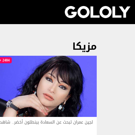
مزيكا
2484
لجين عمران تبحث عن السعادة ببنطلون أخضر.. شاهد