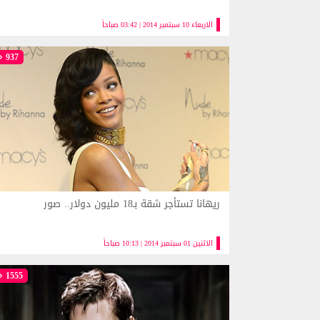
الاربعاء 10 سبتمبر 2014 | 03:42 صباحاً
937
ريهانا تستأجر شقة بـ18 مليون دولار.. صور
الاثنين 01 سبتمبر 2014 | 10:13 صباحاً
1555