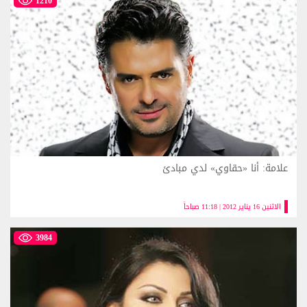
1210
علامة: أنا «حقاوي» لدي مبادئ
الاثنين 16 يناير 2012 | 11:18 صباحاً
3984