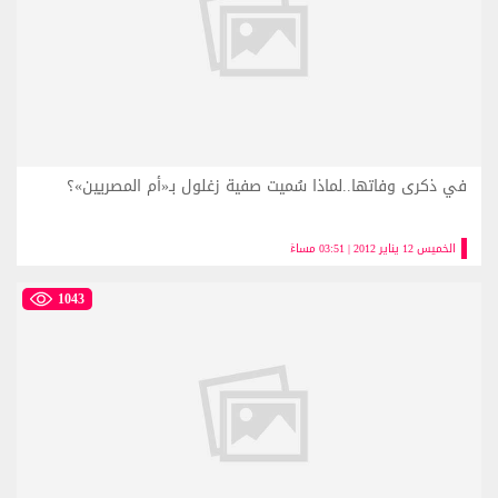
في ذكرى وفاتها..لماذا سُميت صفية زغلول بـ«أم المصريين»؟
الخميس 12 يناير 2012 | 03:51 مساءً
1043