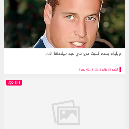
ويليام يقدم لكيت جرو في عيد ميلادها الـ30
الاحد 15 يناير 2012 | 02:13 مساءً
841