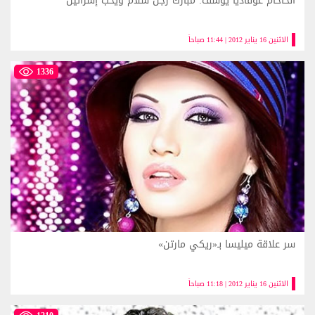
الحاخام عوفاديا يوسف: مبارك رجل سلام ويحب إسرائيل
الاثنين 16 يناير 2012 | 11:44 صباحاً
1336
سر علاقة ميليسا بـ«ريكي مارتن»
الاثنين 16 يناير 2012 | 11:18 صباحاً