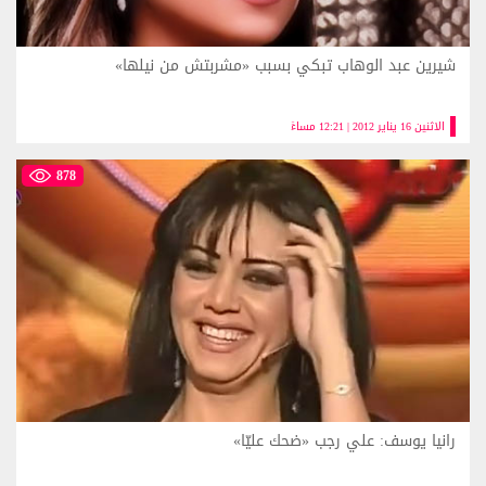
شيرين عبد الوهاب تبكي بسبب «مشربتش من نيلها»
الاثنين 16 يناير 2012 | 12:21 مساءً
878
رانيا يوسف: علي رجب «ضحك عليّا»