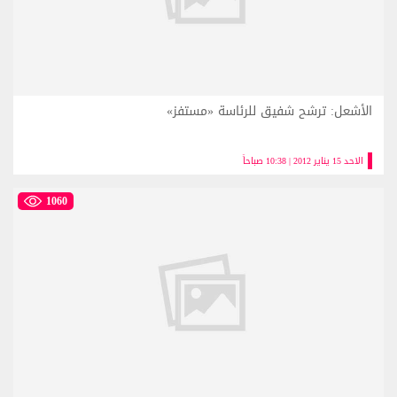
الأشعل: ترشح شفيق للرئاسة «مستفز»
الاحد 15 يناير 2012 | 10:38 صباحاً
1060