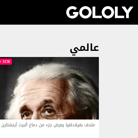
عالمي
3156
متحف بفيلادلفيا يعرض جزء من دماغ ألبرت أينشتاين