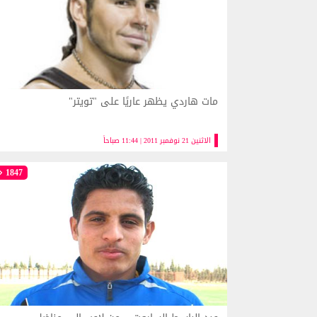
مات هاردي يظهر عاريًا على "تويتر"
الاثنين 21 نوفمبر 2011 | 11:44 صباحاً
1847