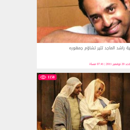
ية راشد الماجد تثير تشاؤم جمهوره
نوفمبر 2011 | 07:41 مساءً
1158