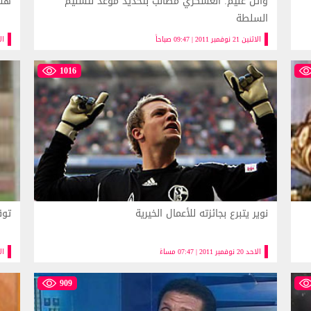
وائل غنيم: العسكري مطالب بتحديد موعد لتسليم
هشا
السلطة
الاثنين 21 نوفمبر 2011 | 09:47 صباحاً
الاحد 20 
1016
نوير يتبرع بجائزته للأعمال الخيرية
توق
الاحد 20 نوفمبر 2011 | 07:47 مساءً
الاحد 20 
909