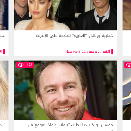
خطيبة رونالدو "العارية" تفضحه على الانترنت
عمر
الاثنين 21 نوفمبر 2011 | 01:44 مساءً
الاثنين
1178
مؤسس ويكيبيديا يطلب تبرعات لإنقاذ الموقع من
ليد