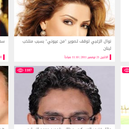
نوال الزغبي توقف تصوير "من عيوني" بسبب منتخب
سهى
لبنان
الاثنين 21 نوفمبر 2011 | 11:10 صباحاً
الاثنين 
1107