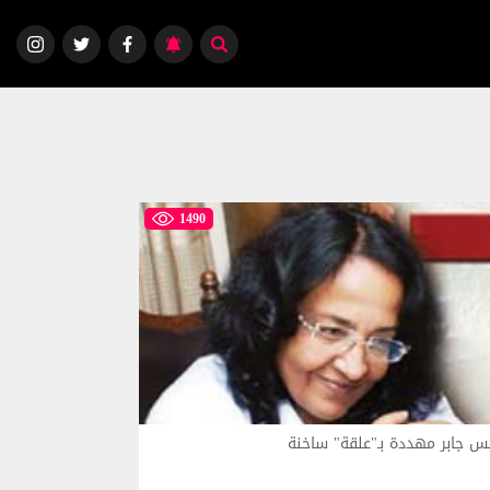
1490
س جابر مهددة بـ"علقة" ساخنة