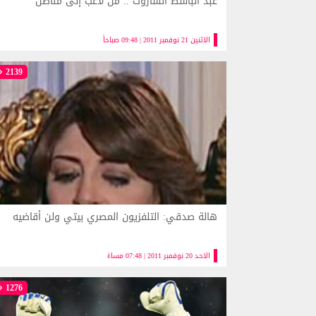
عبد الباسط الساروت .. من لاعب إلى مناضل
الاثنين 21 نوفمبر 2011 | 09:48 صباحاً
2139
هالة صدقي: التلفزيون المصري بيتي ولن أقاضيه
الاحد 20 نوفمبر 2011 | 07:48 مساءً
1276